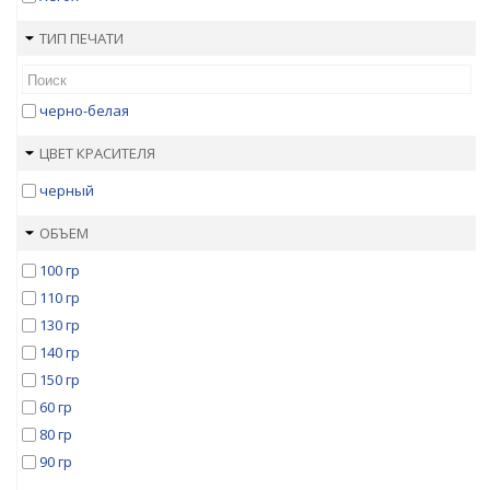
ТИП ПЕЧАТИ
черно-белая
ЦВЕТ КРАСИТЕЛЯ
черный
ОБЪЕМ
100 гр
110 гр
130 гр
140 гр
150 гр
60 гр
80 гр
90 гр