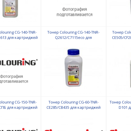
louring CG-140-TNR-
Тонер Colouring CG-140-TNR-
Тонер Col
613 для картриджей
Q2612/C7115eco для
CE505/CF2
HP
картриджей HP
louring CG-150-TNR-
Тонер Colouring CG-60-TNR-
Тонер Colou
СПБ для картриджей
CE285/CB435 для картриджей
D101 
Brother
HP
Sam