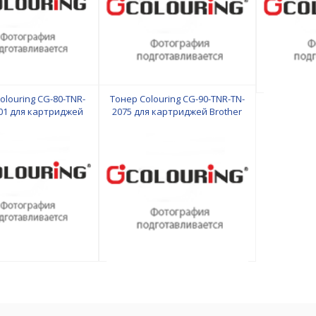
olouring CG-80-TNR-
Тонер Colouring CG-90-TNR-TN-
01 для картриджей
2075 для картриджей Brother
amsung/Xerox