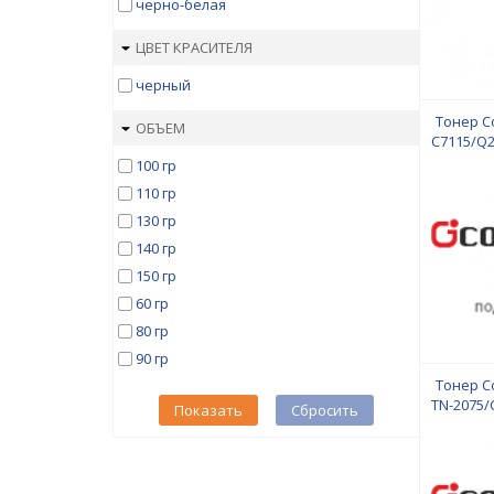
черно-белая
ЦВЕТ КРАСИТЕЛЯ
черный
Тонер Co
ОБЪЕМ
C7115/Q2
100 гр
110 гр
130 гр
140 гр
150 гр
60 гр
80 гр
90 гр
Тонер Co
TN-2075/
Показать
Сбросить