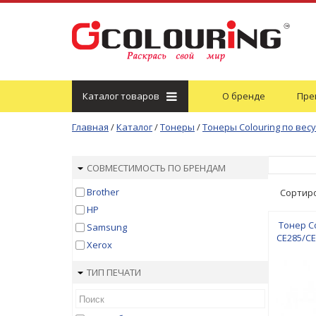
Каталог
товаров
О бренде
Пре
Главная
/
Каталог
/
Тонеры
/
Тонеры Colouring по весу
СОВМЕСТИМОСТЬ ПО БРЕНДАМ
Brother
Сортир
HP
Тонер Co
Samsung
CE285/C
Xerox
ТИП ПЕЧАТИ