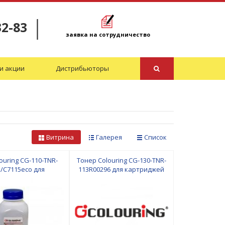
32-83
заявка на сотрудничество
и акции
Дистрибьюторы
Витрина
Галерея
Список
ouring CG-110-TNR-
Тонер Colouring CG-130-TNR-
/C7115eco для
113R00296 для картриджей
триджей HP
Samsung/Xerox