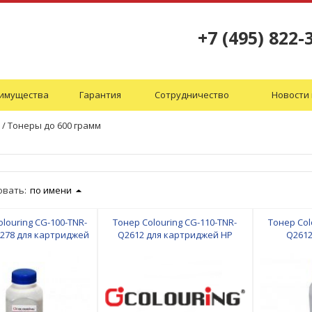
+7 (495) 822-
имущества
Гарантия
Сотрудничество
Новости 
/
Тонеры до 600 грамм
овать:
по имени
louring CG-100-TNR-
Тонер Colouring CG-110-TNR-
Тонер Col
E278 для картриджей
Q2612 для картриджей HP
Q2612
HP
кар