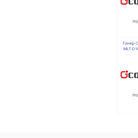
Тонер C
MLT-D1
S