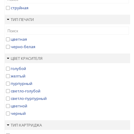
струйная
ТИП ПЕЧАТИ
цветная
черно-белая
ЦВЕТ КРАСИТЕЛЯ
голубой
желтый
пурпурный
светло-голубой
светло-пурпурный
цветной
черный
ТИП КАРТРИДЖА