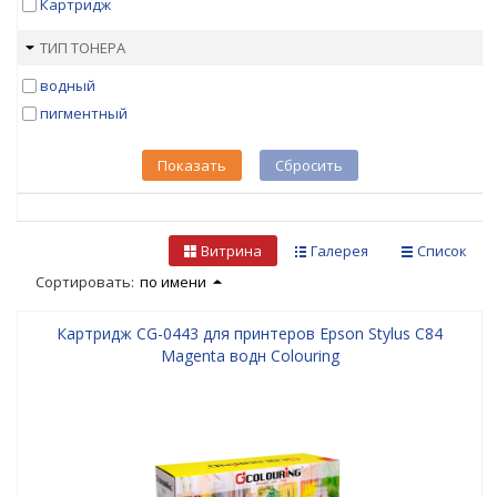
Картридж
ТИП ТОНЕРА
водный
пигментный
Показать
Сбросить
Витрина
Галерея
Список
Сортировать:
по имени
Картридж CG-0443 для принтеров Epson Stylus C84
Magenta водн Colouring