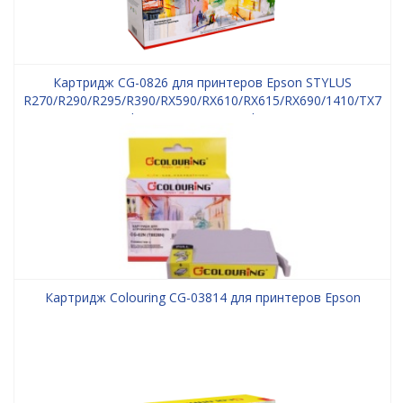
Картридж CG-0826 для принтеров Epson STYLUS
R270/R290/R295/R390/RX590/RX610/RX615/RX690/1410/TX70
Light Magenta водн Colouring
Картридж Colouring CG-03814 для принтеров Epson