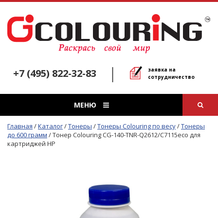
заявка на
+7 (495) 822-32-83
сотрудничество
МЕНЮ
Главная
/
Каталог
/
Тонеры
/
Тонеры Colouring по весу
/
Тонеры
до 600 грамм
/
Тонер Colouring CG-140-TNR-Q2612/C7115eco для
картриджей HP