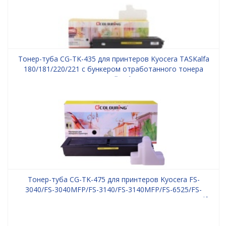
Тонер-туба CG-TK-435 для принтеров Kyocera TASKalfa
180/181/220/221 с бункером отработанного тонера
15000 копий Colouring
Тонер-туба CG-TK-475 для принтеров Kyocera FS-
3040/FS-3040MFP/FS-3140/FS-3140MFP/FS-6525/FS-
6525MFP/FS-6530/FS-6530MFP/FS-6025/FS-6030/TASKalfa
255/255b/305 с бункером отработанного тонера 15000
копий Colouring