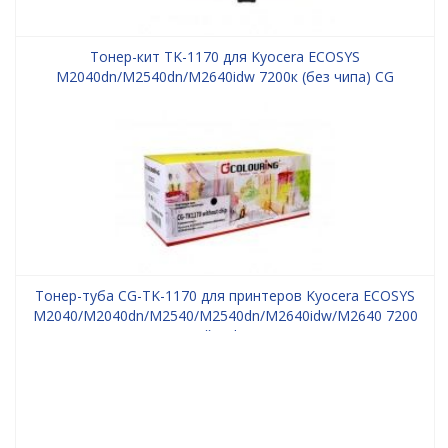
Тонер-кит TK-1170 для Kyocera ECOSYS
M2040dn/M2540dn/M2640idw 7200к (без чипа) CG
Тонер-туба CG-TK-1170 для принтеров Kyocera ECOSYS
M2040/M2040dn/M2540/M2540dn/M2640idw/M2640 7200
копий Colouring