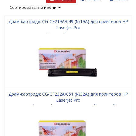
Сортировать:
по имени
Драм-картридж CG-CF219A/049 (№19A) для принтеров HP
LaserJet Pro
M132/M132a/M132fn/M132fw/M132nw/M104/M104a/M104w/M
LBP-110/LBP-112/LBP-113/MF-110/MF-112/MF-113 Drum
12000 копий Colouring
Драм-картридж CG-CF232A/051 (№32A) для принтеров HP
LaserJet Pro
M203/M203dn/M203dw/M206/M227/M227fdn/M227fdw/M227sdn
Ultra M230/M230sdn/Canon LBP-160/LBP-162/MF-260/MF-
264/MF-267/MF-269 Drum 23000 копий Colouring