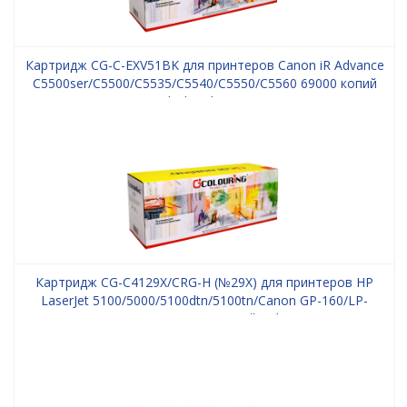
Картридж CG-C-EXV51BK для принтеров Canon iR Advance
C5500ser/С5500/С5535/С5540/С5550/С5560 69000 копий
Black Colouring
Картридж CG-C4129X/CRG-H (№29X) для принтеров HP
LaserJet 5100/5000/5100dtn/5100tn/Canon GP-160/LP-
3000/LP-3010 10000 копий Colouring