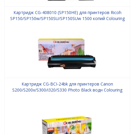
Картридж CG-408010 (SP150HE) для принтеров Ricoh
SP150/SP150w/SP150SU/SP150SUw 1500 копий Colouring
Картридж CG-BCI-24bk для принтеров Canon
S200/S200x/S300/i320/S330 Photo Black водн Colouring