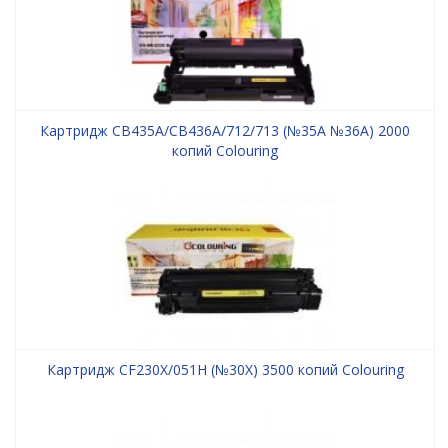
Картридж CB435A/CB436A/712/713 (№35A №36A) 2000
копий Colouring
Картридж CF230X/051H (№30X) 3500 копий Colouring