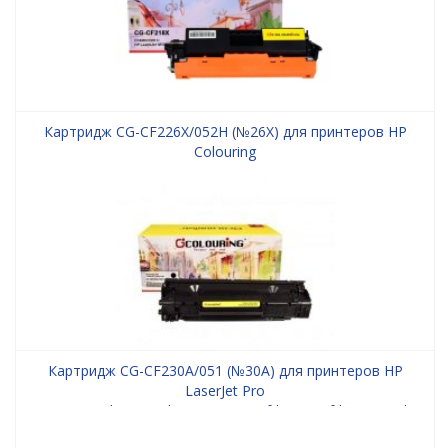
Картридж CG-CF226X/052H (№26X) для принтеров HP
Colouring
Картридж CG-CF230A/051 (№30A) для принтеров HP
LaserJet Pro
M203/M203dn/M203dw/M227/M227fdn/M227fdn/M227sdn/Can
LBP-160/LBP-162/MF-260/MF-264/MF-267/MF-269 1600