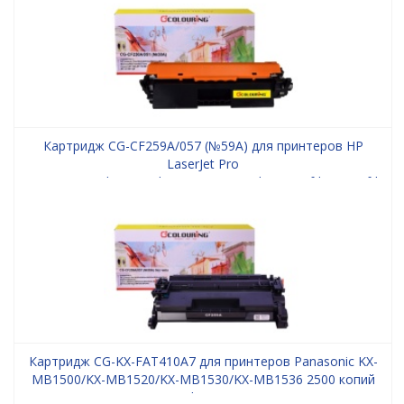
копий Colouring
Картридж CG-CF259A/057 (№59A) для принтеров HP
LaserJet Pro
M304a/M404dn/M404dw/M404n/M428dw/M428fdn/M428fdw/C
i-SENSYS
LBP223dw/LBP226dw/LBP228x/MF443dw/MF445dw/MF446x/M
без чипа 3000 копий Colouring
Картридж CG-KX-FAT410A7 для принтеров Panasonic KX-
MB1500/KX-MB1520/KX-MB1530/KX-MB1536 2500 копий
Colouring