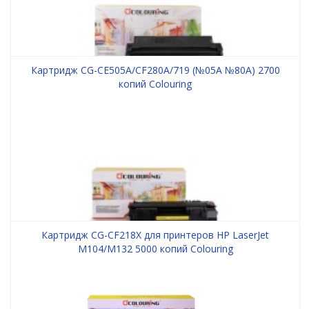
Картридж CG-CE505A/CF280A/719 (№05A №80A) 2700
копий Colouring
Картридж CG-CF218X для принтеров HP LaserJet
M104/M132 5000 копий Colouring