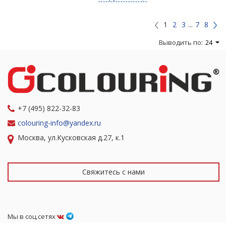
1
2
3
...
7
8
Выводить по:
24
+7 (495) 822-32-83
colouring-info@yandex.ru
Москва, ул.Кусковская д.27, к.1
Свяжитесь с нами
Мы в соц.сетях