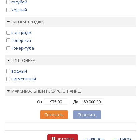
голубой
черный
ТИП КАРТРИДЖА
Картридж
Тонер-кит
Тонер-туба
ТИП ТОНЕРА
водный
пигментный
МАКСИМАЛЬНЫЙ РЕСУРС, СТРАНИЦ
От
До
Показать
Сбросить
Витрина
Галерея
Список