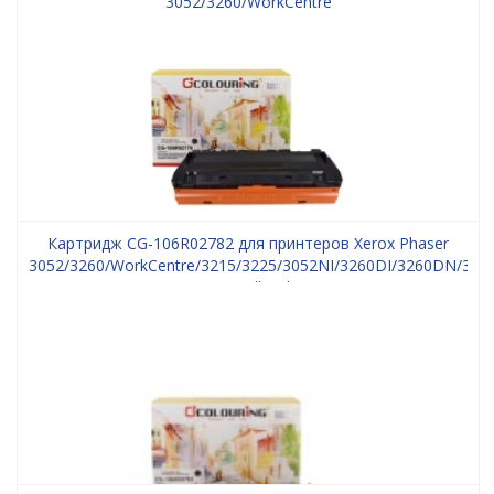
3052/3260/WorkCentre
3215/3225/3052NI/3260DI/3260DN/3260DNI/3215NI/3225DNI
3000 копий Colouring
Картридж CG-106R02782 для принтеров Xerox Phaser
3052/3260/WorkCentre/3215/3225/3052NI/3260DI/3260DN/326
2х3000 копий Colouring