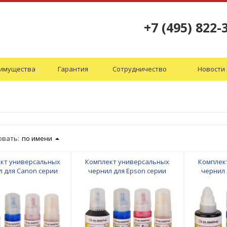
+7 (495) 822-
имущества
Гарантия
Сотрудничество
Новости 
овать:
по имени
кт универсальных
Комплект универсальных
Комплек
л для Canon серии
чернил для Epson серии
чернил 
A с чернилами на
EcoTank/L с чернилами на
EcoTank/
одной основе
водной основе
во
yan/Magenta/Yellow
Black/Cyan/Magenta/Yellow
Black/Cy
/3*70мл ProfiLine
120мл/3*70мл Colouring
140мл/3