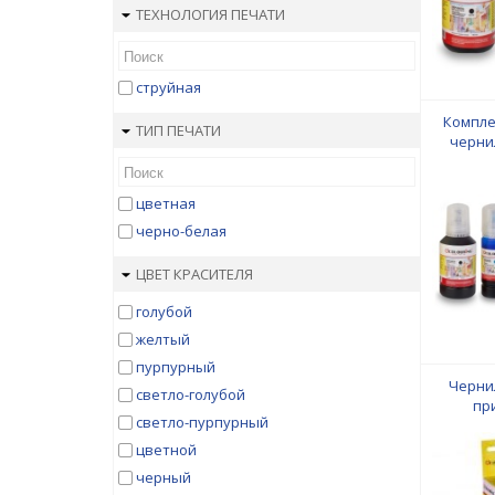
ТЕХНОЛОГИЯ ПЕЧАТИ
струйная
Компле
ТИП ПЕЧАТИ
черни
EcoTan
в
Black/Cy
цветная
Black/
черно-белая
ЦВЕТ КРАСИТЕЛЯ
голубой
желтый
пурпурный
Черни
светло-голубой
пр
светло-пурпурный
L100/L21
на водн
цветной
черный