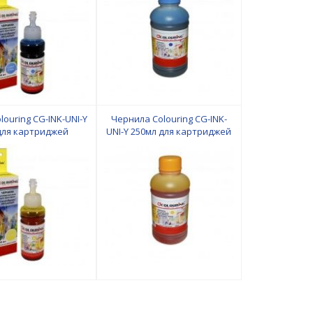
ouring CG-INK-UNI-Y
Чернила Colouring CG-INK-
для картриджей
UNI-Y 250мл для картриджей
pson/HP/Lexmark
Canon/Epson/HP/Lexmark