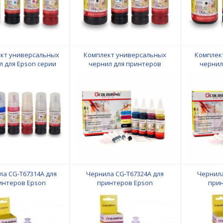
кт универсальных
Комплект универсальных
Комплек
л для Epson серии
чернил для принтеров
чернил
k/L с чернилами на
Canon/Epson с чернилами на
HP/Lexma
одной основе
водной основе
во
an/Magenta/Yellow/Photo
Black/Cyan/Magenta/Yellow
Black/Cy
Grey 120мл/5*70мл
4*40 мл Colouring
4*40
Colouring
ла CG-T67314A для
Чернила CG-T67324A для
Чернила
интеров Epson
принтеров Epson
при
0/L800/L801/L805/L810/L850/L1800
L100/L210/L800/L801/L805/L810/L850/L1800
L100/L210/L
ой основе Black 70
на водной основе Cyan 70 мл
на водной
мл Colouring
Colouring
м