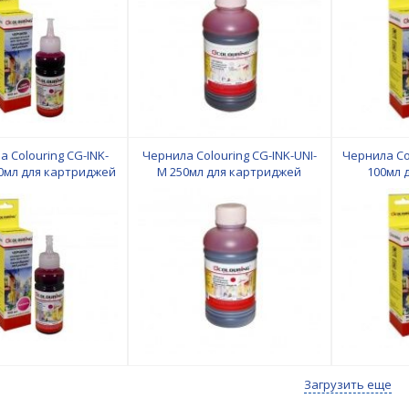
 Colouring CG-INK-
Чернила Colouring CG-INK-UNI-
Чернила Col
00мл для картриджей
M 250мл для картриджей
100мл 
Epson/HP/Lexmark
Canon/Epson/HP/Lexmark
Canon/E
Загрузить еще