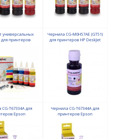
т универсальных
Чернила CG-M0H57AE (GT51)
 для принтеров
для принтеров HP DeskJet
rk с чернилами на
GT5810/GT5820/GT5822/InkTank
дной основе
110/115/310/315/319/410/415/418
an/Magenta/Yellow
на водной основе Black 90
 мл Colouring
мл Colouring
 CG-T67334A для
Чернила CG-T67344A для
нтеров Epson
принтеров Epson
800/L801/L805/L810/L850/L1800
L100/L210/L800/L801/L805/L810/L850/L1800
 основе Magenta 70
на водной основе Yellow 70
л Colouring
мл Colouring