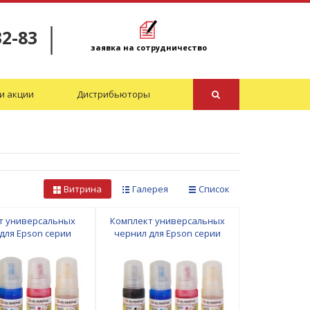
32-83
заявка на сотрудничество
и акции
Дистрибьюторы
Витрина
Галерея
Список
т универсальных
Комплект универсальных
для Epson серии
чернил для Epson серии
L с чернилами на
EcoTank/L с чернилами на
дной основе
водной основе
an/Magenta/Yellow
Black/Cyan/Magenta/Yellow
*70мл Colouring
4*70мл Colouring