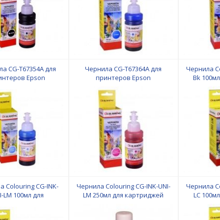
ла CG-T67354A для
Чернила CG-T67364A для
Чернила Co
интеров Epson
принтеров Epson
Bk 100м
810/L850/L1800 на
L805/L810/L850/L1800 на водной
Canon/E
снове Light Cyan 70
основе Light Magenta 70 мл
мл Colouring
Colouring
 Colouring CG-INK-
Чернила Colouring CG-INK-UNI-
Чернила Co
I-LM 100мл для
LM 250мл для картриджей
LС 100м
картриджей
Canon/Epson/HP/Lexmark
Canon/E
Epson/HP/Lexmark