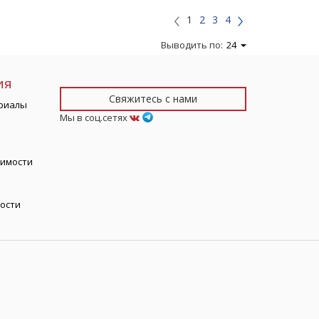
1
2
3
4
Выводить по:
24
ия
Свяжитесь с нами
риалы
Мы в соц.сетях
тимости
ости