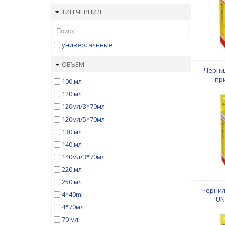
ТИП ЧЕРНИЛ
универсальные
ОБЪЕМ
Черни
пр
100 мл
L805/L
120 мл
водной о
120мл/3*70мл
120мл/5*70мл
130 мл
140 мл
140мл/3*70мл
220 мл
250 мл
Чернила
4*40ml
UN
4*70мл
Canon/
70 мл