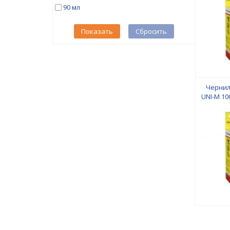
90 мл
Показать
Сбросить
Чернила
UNI-M 1
Canon/