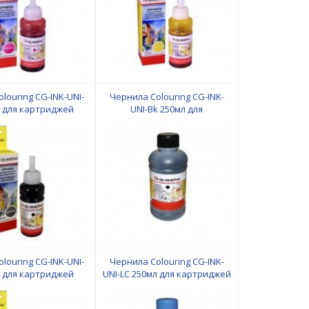
louring CG-INK-UNI-
Чернила Colouring CG-INK-
л для картриджей
UNI-Bk 250мл для
pson/HP/Lexmark
картриджей
Canon/Epson/HP/Lexmark
louring CG-INK-UNI-
Чернила Colouring CG-INK-
л для картриджей
UNI-LС 250мл для картриджей
pson/HP/Lexmark
Canon/Epson/HP/Lexmark