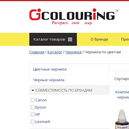
Каталог
товаров
О бренде
Пре
Главная
/
Каталог
/
Чернила
/
Чернила по цветам
Цветные чернила
Сортир
Черные чернила
СОВМЕСТИМОСТЬ ПО БРЕНДАМ
Компле
черни
Canon
PIXM
Epson
в
Black/C
HP
140мл
Lexmark