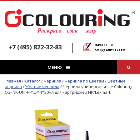
заявка на
+7 (495) 822-32-83
сотрудничество
МЕНЮ
Главная
/
Каталог
/
Чернила
/
Чернила по цветам
/
Цветные
чернила
/
Желтые чернила
/
Чернила универсальные Colouring
CG-INK-UNI-HP\L-Y 1*30мл для картриджей HP/Lexmark