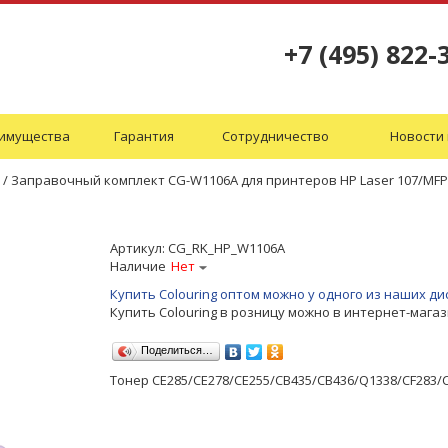
+7 (495) 822-
имущества
Гарантия
Сотрудничество
Новости 
/
Заправочный комплект CG-W1106A для принтеров HP Laser 107/MFP13
Артикул:
CG_RK_HP_W1106A
Наличие
Нет
Купить Colouring оптом можно у одного из наших 
Купить Colouring в розницу можно в интернет-мага
Поделиться…
Тонер CE285/CE278/CE255/CB435/CB436/Q1338/CF283/CF2