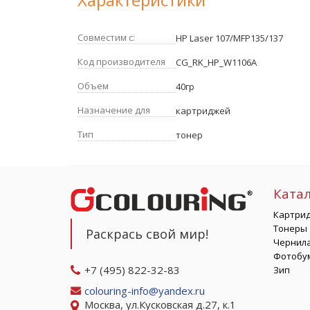
Совместим с:
HP Laser 107/MFP135/137
Код производителя
CG_RK_HP_W1106A
Объем
40гр
Назначение для
картриджей
Тип
тонер
Ката
Картри
Тонеры
Раскрась свой мир!
Чернил
Фотобу
+7 (495) 822-32-83
Зип
colouring-info@yandex.ru
Москва, ул.Кусковская д.27, к.1