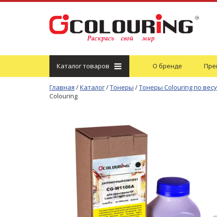
Каталог
товаров
О бренде
Пре
Главная
/
Каталог
/
Тонеры
/
Тонеры Colouring по весу
Colouring