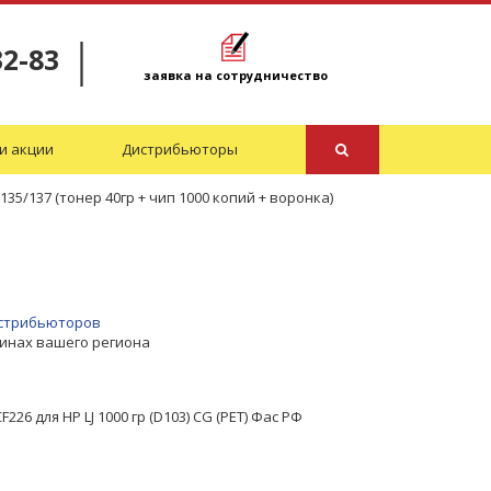
32-83
заявка на сотрудничество
и акции
Дистрибьюторы
5/137 (тонер 40гр + чип 1000 копий + воронка)
дистрибьюторов
зинах вашего региона
26 для HP LJ 1000 гр (D103) CG (PET) Фас РФ