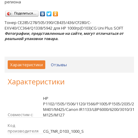
региона
Поделиться…
Тонер CE285/278/505/390/CB435/436/CF280/C-
EXV40/CC364/Q1338/5942 для HP 1000гр(D103)CG Uni Plus SOFT
Фотографии, представленные на сайте, могут отличаться от
реальной упаковки товара.
Характеристики
Отзывы
Характеристики
HP
P1102/1505/1506/1120/1566/P1005/P1505/2035/20
M401/M425/Canon IR1133/LBP6000/6200/3010/310
Совместим с:
M125/M127
Код
производителя
CG_TNR_D103_1000_S