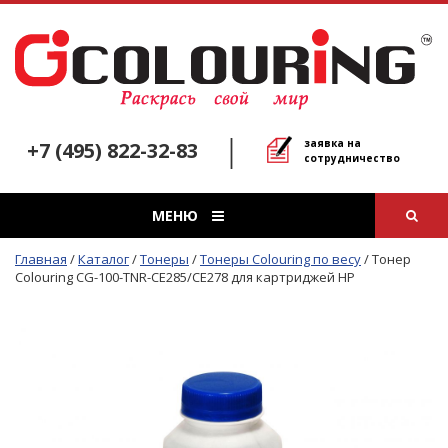
заявка на
+7 (495) 822-32-83
сотрудничество
МЕНЮ
Главная
/
Каталог
/
Тонеры
/
Тонеры Colouring по весу
/
Тонер
Colouring CG-100-TNR-CE285/CE278 для картриджей HP