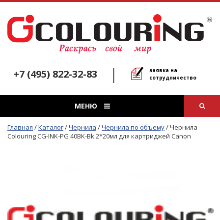
заявка на
+7 (495) 822-32-83
сотрудничество
МЕНЮ
Главная
/
Каталог
/
Чернила
/
Чернила по объему
/
Чернила
Colouring CG-INK-РG 40BK-Bk 2*20мл для картриджей Canon