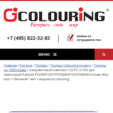
заявка на
+7 (495) 822-32-83
сотрудничество
МЕНЮ
Главная
/
Каталог
/
Тонеры
/
Тонеры Colouring по весу
/
Тонеры
до 1000 грамм
/
Заправочный комплект CG-PC-211EV для
принтеров Pantum P2200/P2207/P2500W/P2507/M6500 (тонер 65гр
4 шт +"вечный" чип + воронка) Colouring