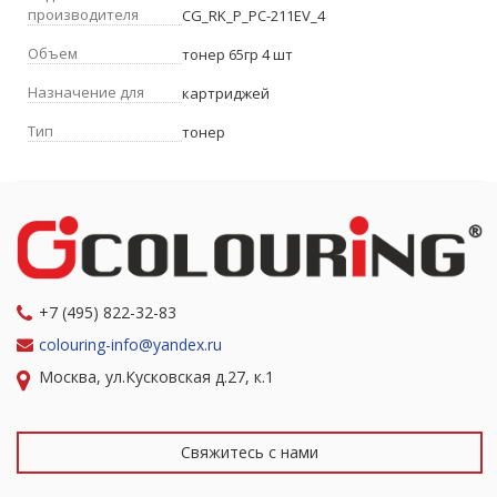
производителя
CG_RK_P_PC-211EV_4
Объем
тонер 65гр 4 шт
Назначение для
картриджей
Тип
тонер
+7 (495) 822-32-83
colouring-info@yandex.ru
Москва, ул.Кусковская д.27, к.1
Свяжитесь с нами