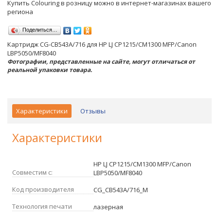
Купить Colouring в розницу можно в интернет-магазинах вашего
региона
Поделиться…
Картридж CG-CB543A/716 для HP LJ CP1215/CM1300 MFP/Canon
LBP5050/MF8040
Фотографии, представленные на сайте, могут отличаться от
реальной упаковки товара.
Характеристики
Отзывы
Характеристики
HP LJ CP1215/CM1300 MFP/Canon
Совместим с:
LBP5050/MF8040
Код производителя
CG_CB543A/716_M
Технология печати
лазерная