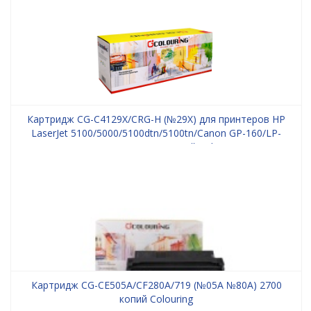
Картридж CG-C4129X/CRG-H (№29X) для принтеров HP
LaserJet 5100/5000/5100dtn/5100tn/Canon GP-160/LP-
3000/LP-3010 10000 копий Colouring
Картридж CG-CE505A/CF280A/719 (№05A №80A) 2700
копий Colouring