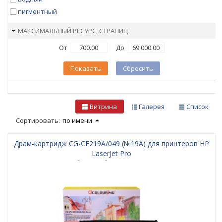
пигментный
МАКСИМАЛЬНЫЙ РЕСУРС, СТРАНИЦ
От
До
Показать
Сбросить
Витрина
Галерея
Список
Сортировать:
по имени
Драм-картридж CG-CF219A/049 (№19A) для принтеров HP
LaserJet Pro
M132/M132a/M132fn/M132fw/M132nw/M104/M104a/M104w/M
LBP-110/LBP-112/LBP-113/MF-110/MF-112/MF-113 Drum
12000 копий Colouring