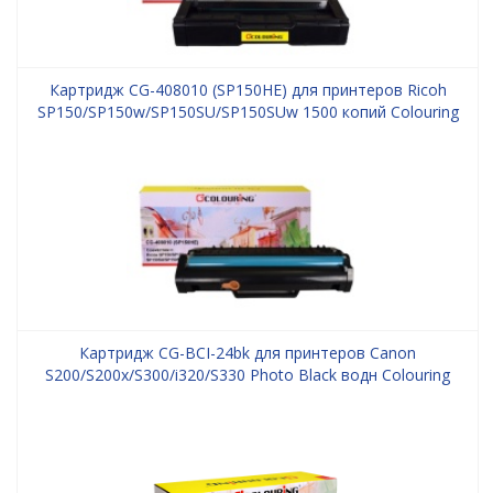
Картридж CG-408010 (SP150HE) для принтеров Ricoh
SP150/SP150w/SP150SU/SP150SUw 1500 копий Colouring
Картридж CG-BCI-24bk для принтеров Canon
S200/S200x/S300/i320/S330 Photo Black водн Colouring