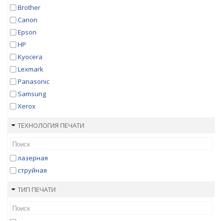
Brother
Canon
Epson
HP
Kyocera
Lexmark
Panasonic
Samsung
Xerox
ТЕХНОЛОГИЯ ПЕЧАТИ
лазерная
струйная
ТИП ПЕЧАТИ