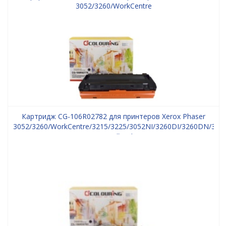
3052/3260/WorkCentre
3215/3225/3052NI/3260DI/3260DN/3260DNI/3215NI/3225DNI
3000 копий Colouring
Картридж CG-106R02782 для принтеров Xerox Phaser
3052/3260/WorkCentre/3215/3225/3052NI/3260DI/3260DN/326
2х3000 копий Colouring