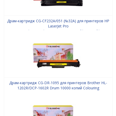
Драм-картридж CG-CF232A/051 (№32A) для принтеров HP
LaserJet Pro
M203/M203dn/M203dw/M206/M227/M227fdn/M227fdw/M227sdn
Ultra M230/M230sdn/Canon LBP-160/LBP-162/MF-260/MF-
264/MF-267/MF-269 Drum 23000 копий Colouring
Драм-картридж CG-DR-1095 для принтеров Brother HL-
1202R/DCP-1602R Drum 10000 копий Colouring