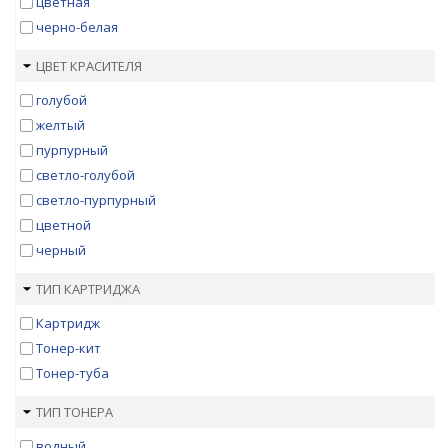
цветная
черно-белая
ЦВЕТ КРАСИТЕЛЯ
голубой
желтый
пурпурный
светло-голубой
светло-пурпурный
цветной
черный
ТИП КАРТРИДЖА
Картридж
Тонер-кит
Тонер-туба
ТИП ТОНЕРА
водный