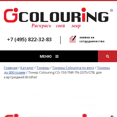
заявка на
+7 (495) 822-32-83
сотрудничество
МЕНЮ
Главная
/
Каталог
/
Тонеры
/
Тонеры Colouring по весу
/
Тонеры
до 800 грамм
/
Тонер Colouring CG-150-TNR-TN-2075/СПБ для
картриджей Brother