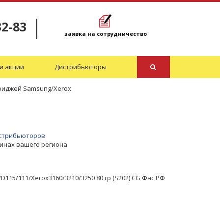
32-83
заявка на сотрудничество
и акции
Дистрибьюторы
триджей Samsung/Xerox
дистрибьюторов
зинах вашего региона
115/111/Xerox3160/3210/3250 80 гр (S202) CG Фас РФ