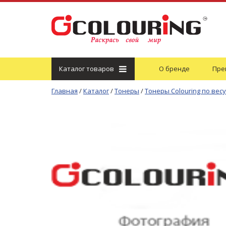
Каталог
товаров
О бренде
Пре
Главная
/
Каталог
/
Тонеры
/
Тонеры Colouring по весу