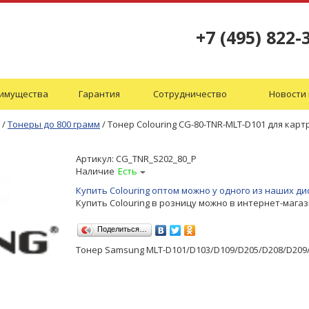
+7 (495) 822-
имущества
Гарантия
Сотрудничество
Новости 
/
Тонеры до 800 грамм
/
Тонер Colouring CG-80-TNR-MLT-D101 для кар
Артикул:
CG_TNR_S202_80_P
Наличие
Есть
Купить Colouring оптом можно у одного из наших 
Купить Colouring в розницу можно в интернет-мага
Поделиться…
Тонер Samsung MLT-D101/D103/D109/D205/D208/D209/D