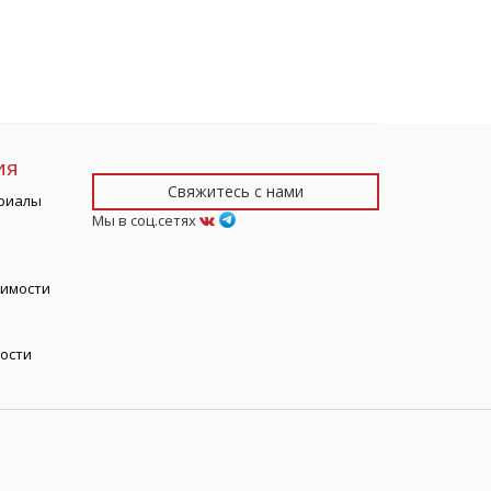
ия
Свяжитесь с нами
риалы
Мы в соц.сетях
тимости
ости