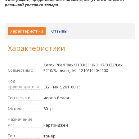
реальной упаковки товара.
Характеристики
Отзывы
Характеристики
Xerox P8e/P8ex/3100/3110/3117/3122/Lex
Совместим с:
E210/Samsung ML-1210/1440/4100
Код
производителя
CG_TNR_S201_80_P
Тип печати
черно-белая
Объем
80 гр
Назначение
для
картриджей
Тип
тонер