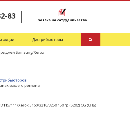
32-83
заявка на сотрудничество
и акции
Дистрибьюторы
ртриджей Samsung/Xerox
дистрибьюторов
зинах вашего региона
15/111/Xerox 3160/3210/3250 150 гр (S202) CG (СПБ)