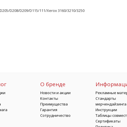
D205/D208/D209/D115/111/Xerox 3160/3210/3250
лог
О бренде
Информац
джи
Новости и акции
Рекламные мате
Контакты
Стандарты
а
Преимущества
мерчендайзинга
мага
Гарантия
Инструкции
Сотрудничество
Таблицы совмес
Сертификаты
Политика