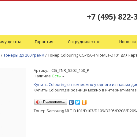
+7 (495) 822-
имущества
Гарантия
Сотрудничество
Новости 
/
Тонеры до 200 грамм
/
Тонер Colouring CG-150-TNR-MLT-D101 для ка
Артикул:
CG_TNR_S202_150_P
Наличие
Есть
Купить Colouring оптом можно у одного из наших 
Купить Colouring в розницу можно в интернет-мага
Поделиться…
Тонер Samsung MLT-D101/D103/D109/D205/D208/D209/D1