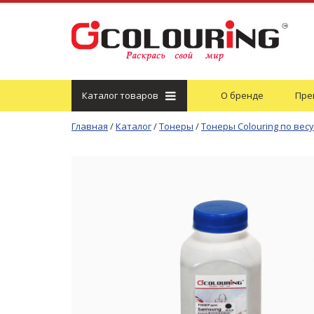
Каталог
товаров
О бренде
Пре
Главная
/
Каталог
/
Тонеры
/
Тонеры Colouring по весу