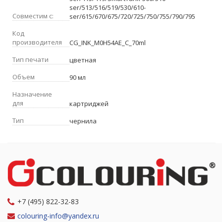
ser/513/516/519/530/610-
Совместим с:
ser/615/670/675/720/725/750/755/790/795
Код
производителя
CG_INK_M0H54AE_C_70ml
Тип печати
цветная
Объем
90 мл
Назначение
для
картриджей
Тип
чернила
+7 (495) 822-32-83
colouring-info@yandex.ru