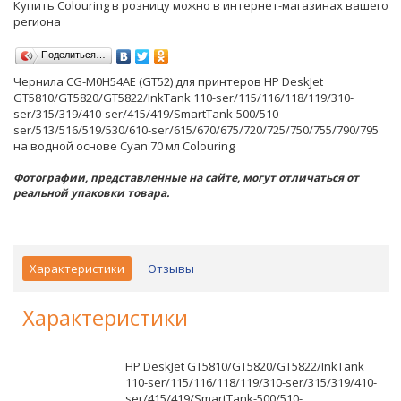
Купить Colouring в розницу можно в интернет-магазинах вашего
региона
Поделиться…
Чернила CG-M0H54AE (GT52) для принтеров HP DeskJet
GT5810/GT5820/GT5822/InkTank 110-ser/115/116/118/119/310-
ser/315/319/410-ser/415/419/SmartTank-500/510-
ser/513/516/519/530/610-ser/615/670/675/720/725/750/755/790/795
на водной основе Cyan 70 мл Colouring
Фотографии, представленные на сайте, могут отличаться от
реальной упаковки товара.
Характеристики
Отзывы
Характеристики
HP DeskJet GT5810/GT5820/GT5822/InkTank
110-ser/115/116/118/119/310-ser/315/319/410-
ser/415/419/SmartTank-500/510-