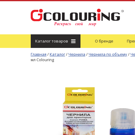
Каталог
товаров
О бренде
Пре
Главная
/
Каталог
/
Чернила
/
Чернила по объему
/
Че
мл Colouring