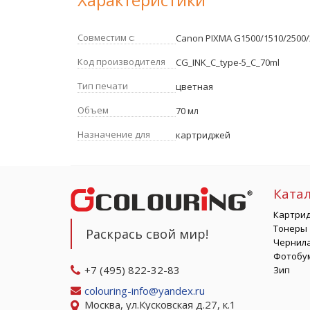
Совместим с:
Canon PIXMA G1500/1510/2500/
Код производителя
CG_INK_C_type-5_C_70ml
Тип печати
цветная
Объем
70 мл
Назначение для
картриджей
Ката
Картри
Тонеры
Раскрась свой мир!
Чернил
Фотобу
+7 (495) 822-32-83
Зип
colouring-info@yandex.ru
Москва, ул.Кусковская д.27, к.1