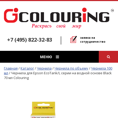
заявка на
+7 (495) 822-32-83
сотрудничество
МЕНЮ
Главная
/
Каталог
/
Чернила
/
Чернила по объему
/
Чернила 100
мл
/
Чернила для Epson EcoTank/L серии на водной основе Black
70 мл Colouring