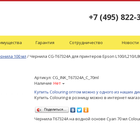
+7 (495) 822-
имущества
Гарантия
Сотрудничество
Новости 
рнила 100 мл
/
Чернила CG-T67324A для принтеров Epson L100/L210/L80
Артикул:
CG_INK_T67324A_C_70ml
Наличие
Нет
Купить Colouring оптом можно у одного из наших 
Купить Colouring в розницу можно в интернет-мага
Поделиться…
Чернила T67324A на водной основе Cyan 70 мл Colou