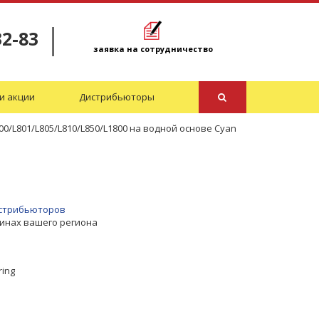
32-83
заявка на сотрудничество
и акции
Дистрибьюторы
0/L801/L805/L810/L850/L1800 на водной основе Cyan
дистрибьюторов
зинах вашего региона
ring