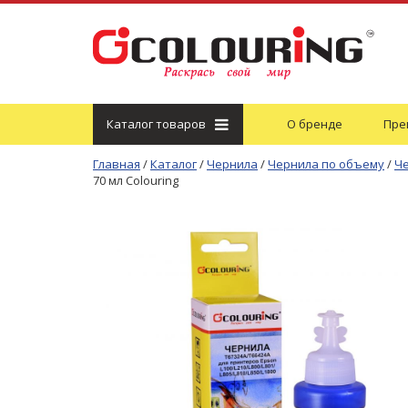
Каталог
товаров
О бренде
Пре
Главная
/
Каталог
/
Чернила
/
Чернила по объему
/
Че
70 мл Colouring