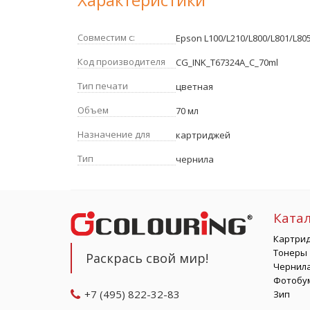
Совместим с:
Epson L100/L210/L800/L801/L80
Код производителя
CG_INK_T67324A_C_70ml
Тип печати
цветная
Объем
70 мл
Назначение для
картриджей
Тип
чернила
Ката
Картри
Тонеры
Раскрась свой мир!
Чернил
Фотобу
+7 (495) 822-32-83
Зип