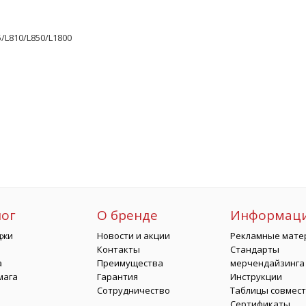
5/L810/L850/L1800
лог
О бренде
Информац
джи
Новости и акции
Рекламные мате
Контакты
Стандарты
а
Преимущества
мерчендайзинга
мага
Гарантия
Инструкции
Сотрудничество
Таблицы совмес
Сертификаты