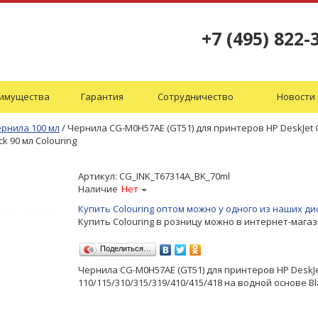
+7 (495) 822-
имущества
Гарантия
Сотрудничество
Новости 
рнила 100 мл
/
Чернила CG-M0H57AE (GT51) для принтеров HP DeskJet
k 90 мл Colouring
Артикул:
CG_INK_T67314A_BK_70ml
Наличие
Нет
Купить Colouring оптом можно у одного из наших 
Купить Colouring в розницу можно в интернет-мага
Поделиться…
Чернила CG-M0H57AE (GT51) для принтеров HP DeskJ
110/115/310/315/319/410/415/418 на водной основе Bla