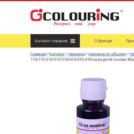
Каталог
товаров
О бренде
Пре
Главная
/
Каталог
/
Чернила
/
Чернила по объему
/
Че
110/115/310/315/319/410/415/418 на водной основе Blac