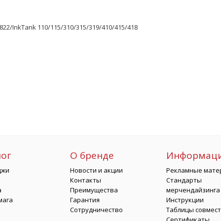
22/InkTank 110/115/310/315/319/410/415/418
лог
О бренде
Информац
джи
Новости и акции
Рекламные мате
Контакты
Стандарты
а
Преимущества
мерчендайзинга
мага
Гарантия
Инструкции
Сотрудничество
Таблицы совмес
Сертификаты