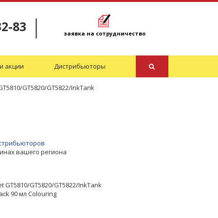
32-83
заявка на сотрудничество
и акции
Дистрибьюторы
 GT5810/GT5820/GT5822/InkTank
дистрибьюторов
зинах вашего региона
et GT5810/GT5820/GT5822/InkTank
ck 90 мл Colouring