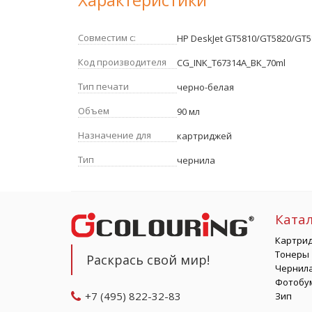
Совместим с:
HP DeskJet GT5810/GT5820/GT58
Код производителя
CG_INK_T67314A_BK_70ml
Тип печати
черно-белая
Объем
90 мл
Назначение для
картриджей
Тип
чернила
Ката
Картри
Тонеры
Раскрась свой мир!
Чернил
Фотобу
+7 (495) 822-32-83
Зип